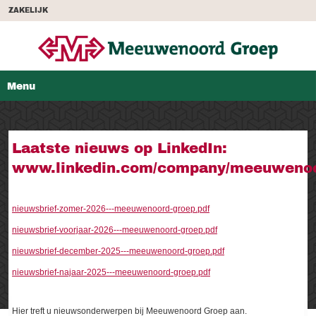
ZAKELIJK
Menu
Laatste nieuws op LinkedIn:
www.linkedin.com/company/meeuweno
nieuwsbrief-zomer-2026---meeuwenoord-groep.pdf
nieuwsbrief-voorjaar-2026---meeuwenoord-groep.pdf
nieuwsbrief-december-2025---meeuwenoord-groep.pdf
nieuwsbrief-najaar-2025---meeuwenoord-groep.pdf
Hier treft u nieuwsonderwerpen bij Meeuwenoord Groep aan.