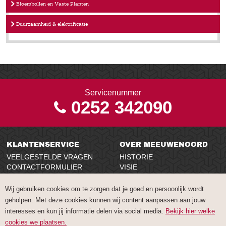
Bloembollen en Vaste Planten
Duurzaamheid & elektrificatie
Servicenummer
0252 342090
KLANTENSERVICE
OVER MEEUWENOORD
VEELGESTELDE VRAGEN
HISTORIE
CONTACTFORMULIER
VISIE
NIEUWSBRIEF
VACATURES
AANVRAGEN
DUURZAAMHEID EN MVO
Wij gebruiken cookies om te zorgen dat je goed en persoonlijk wordt
CONTACT
geholpen. Met deze cookies kunnen wij content aanpassen aan jouw
interesses en kun jij informatie delen via social media.
Bekijk hier welke
GARANTIES
cookies we plaatsen.