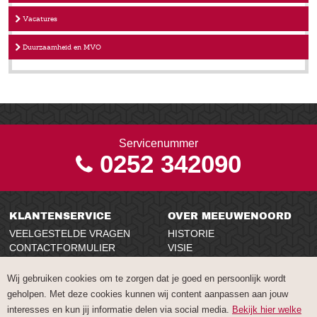
Vacatures
Duurzaamheid en MVO
Servicenummer
0252 342090
KLANTENSERVICE
OVER MEEUWENOORD
VEELGESTELDE VRAGEN
HISTORIE
CONTACTFORMULIER
VISIE
NIEUWSBRIEF
VACATURES
AANVRAGEN
DUURZAAMHEID EN MVO
Wij gebruiken cookies om te zorgen dat je goed en persoonlijk wordt
CONTACT
geholpen. Met deze cookies kunnen wij content aanpassen aan jouw
interesses en kun jij informatie delen via social media.
Bekijk hier welke