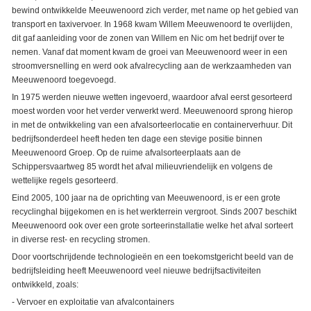
bewind ontwikkelde Meeuwenoord zich verder, met name op het gebied van
transport en taxivervoer. In 1968 kwam Willem Meeuwenoord te overlijden,
dit gaf aanleiding voor de zonen van Willem en Nic om het bedrijf over te
nemen. Vanaf dat moment kwam de groei van Meeuwenoord weer in een
stroomversnelling en werd ook afvalrecycling aan de werkzaamheden van
Meeuwenoord toegevoegd.
In 1975 werden nieuwe wetten ingevoerd, waardoor afval eerst gesorteerd
moest worden voor het verder verwerkt werd. Meeuwenoord sprong hierop
in met de ontwikkeling van een afvalsorteerlocatie en containerverhuur. Dit
bedrijfsonderdeel heeft heden ten dage een stevige positie binnen
Meeuwenoord Groep. Op de ruime afvalsorteerplaats aan de
Schippersvaartweg 85 wordt het afval milieuvriendelijk en volgens de
wettelijke regels gesorteerd.
Eind 2005, 100 jaar na de oprichting van Meeuwenoord, is er een grote
recyclinghal bijgekomen en is het werkterrein vergroot. Sinds 2007 beschikt
Meeuwenoord ook over een grote sorteerinstallatie welke het afval sorteert
in diverse rest- en recycling stromen.
Door voortschrijdende technologieën en een toekomstgericht beeld van de
bedrijfsleiding heeft Meeuwenoord veel nieuwe bedrijfsactiviteiten
ontwikkeld, zoals:
- Vervoer en exploitatie van afvalcontainers