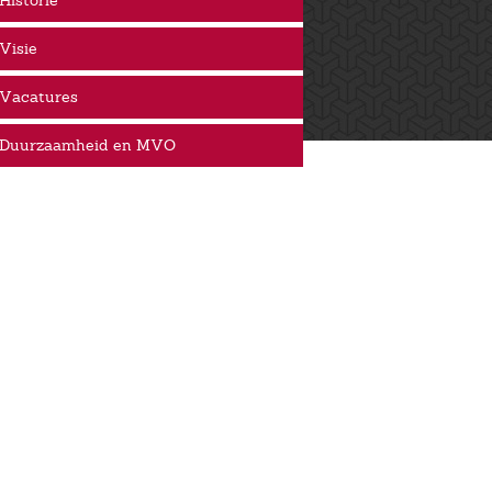
Historie
Visie
Vacatures
Duurzaamheid en MVO