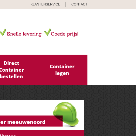
KLANTENSERVICE
CONTACT
Direct
Container
Container
legen
bestellen
er meeuwenoord