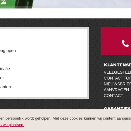
eng open
KLANTENSE
icatie
VEELGESTEL
ler
CONTACTFO
NIEUWSBRIE
lanten
AANVRAGEN
CONTACT
GARANTIES
VEILIG BETA
 en persoonlijk wordt geholpen. Met deze cookies kunnen wij content aanpasse
WAARBORG
es we plaatsen.