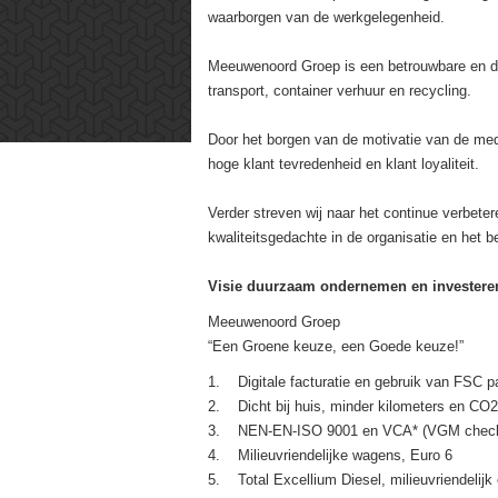
waarborgen van de werkgelegenheid.
Meeuwenoord Groep is een betrouwbare en du
transport, container verhuur en recycling.
Door het borgen van de motivatie van de med
hoge klant tevredenheid en klant loyaliteit.
Verder streven wij naar het continue verbe
kwaliteitsgedachte in de organisatie en het 
Visie duurzaam ondernemen en investere
Meeuwenoord Groep
“Een Groene keuze, een Goede keuze!”
1. Digitale facturatie en gebruik van FSC p
2. Dicht bij huis, minder kilometers en CO2 
3. NEN-EN-ISO 9001 en VCA* (VGM checkl
4. Milieuvriendelijke wagens, Euro 6
5. Total Excellium Diesel, milieuvriendelijk