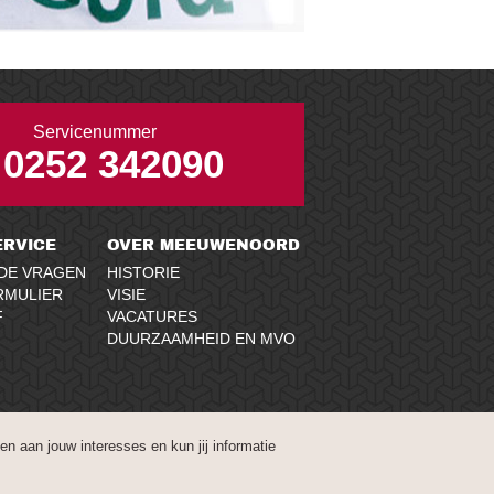
Servicenummer
0252 342090
RVICE
OVER MEEUWENOORD
DE VRAGEN
HISTORIE
RMULIER
VISIE
F
VACATURES
DUURZAAMHEID EN MVO
LEN
n aan jouw interesses en kun jij informatie