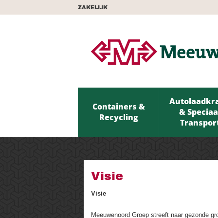
ZAKELIJK
Autolaadkr
Containers &
& Speciaa
Recycling
Transpor
Visie
Visie
Meeuwenoord Groep streeft naar gezonde groei